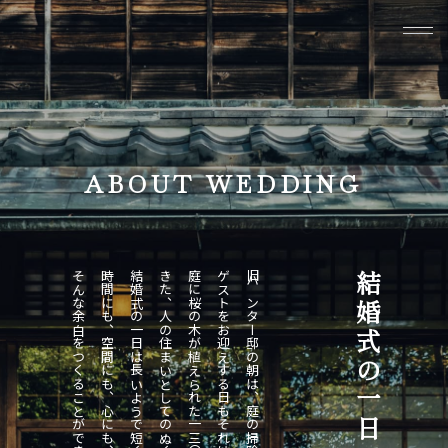
本文までスキップする
メ
トップページ
旧ハンター邸
A
B
O
U
T
W
E
D
D
I
N
G
挙式
結婚式の一日
ウェディングレポート
そんな余白をつくることができたなら、と思うのです。
時間にも、空間にも、心にも、縁側で一息つくような、
結婚式の一日は長いようで短く、短いようで長いもの。
きた、人の住まいとしてのぬくもりを失わぬように。
庭に桜の木が植えられた一三〇年前から、受け継がれて
ゲストをお迎えする日もそれは変わらない。
旧ハンター邸の朝は、庭の掃除からはじまる。
結婚式の一日
ブライダルフェア
プラン
お知らせ
よくあるご質問