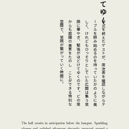
、
か
空
顔
、
、
ー
し
挙式を終えたゲストが、席次表を確認しながら
け
れ
ど
も
ひ
っ
そ
り
と
し
て
い
た
広
間
は
集
う
笑
に
華
や
ぎ
笑顔が繋がっていく時間に。
緊張がほどけてゆくのです。
ど
の
席
ら
も
庭
園
の
美
景
を
た
の
し
む
こ
と
が
で
き
る
特
別
な
間
で
テ
ブ
ル
を
囲
み
始
め
る
の
を
待
っ
て
い
た
か
の
よ
う
に
美
く
The hall awaits in anticipation before the banquet. Sparkling
glasses and polished silverware elegantly arranged around a