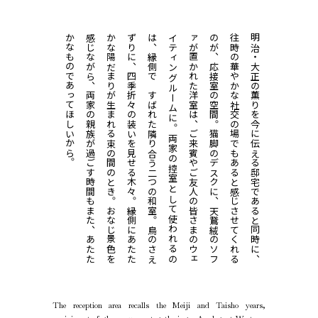
か
。
感
も
か
。
ず
。
は
た
イ
。
ァ
、
のが、応接室の空間。
往時の華やかな社交の場でもあると感じさせてくれる
明治・大正の薫りを今に伝える邸宅であると同時に、
隣り合う二つの和室。
ご
来
賓
や
ご
友
人
の
皆
さ
ま
の
ウ
ェ
テ
ィ
ン
グ
ル
ー
ム
に
猫
脚
の
デ
ス
ク
に
、
天
鵞
絨
の
ソ
フ
が
置
か
れ
た
洋
室
は
両
家
の
控
室
と
し
て
使
わ
れ
る
の
、
縁
側
で
む
す
ば
れ
ま
た
、
あ
た
た
な
も
の
で
あ
っ
て
ほ
し
い
か
ら
お
な
じ
景
色
を
じ
な
が
ら
、
両
家
の
親
族
が
過
ご
す
時
間
縁
側
に
あ
た
た
な
陽
だ
ま
り
が
生
ま
れ
る
束
の
間
の
と
き
鳥
の
さ
え
り
に
、
四
季
折
々
の
装
い
を
見
せ
る
木
々
The reception area recalls the Meiji and Taisho years,