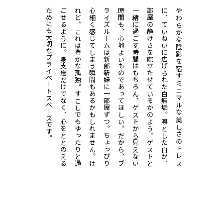
た
な
ご
。
れ
。
心
れ
ラ
。
時
。
一
ら
部屋の静けさを際立たせているかのよう。
、
や
わ
ら
か
な
陰
影
を
宿
す
ミ
ニ
マ
ル
な
美
し
さ
の
ド
レ
ス
に
ていねいに広げられた白無垢。凛とした白が、
プライベートスペースです。
身
支
度
だ
け
で
な
く
、
心
を
と
と
の
え
る
め
に
も
大
切
す
こ
し
で
も
ゆ
っ
た
り
と
過
せ
る
よ
う
に
ま
せ
ん
。
け
ど
、
こ
れ
は
豊
か
な
孤
独
ち
ょ
っ
ぴ
り
細
く
感
じ
て
し
ま
う
瞬
間
も
あ
る
か
も
し
だ
か
ら
、
ブ
イ
ズ
ル
ー
ム
は
新
郎
新
婦
に
一
部
屋
ず
つ
見
え
な
い
間
も
、
心
地
よ
い
も
の
で
あ
っ
て
ほ
し
い
ゲ
ス
ト
と
緒
に
過
ご
す
時
間
は
も
ち
ろ
ん
、
ゲ
ス
ト
か