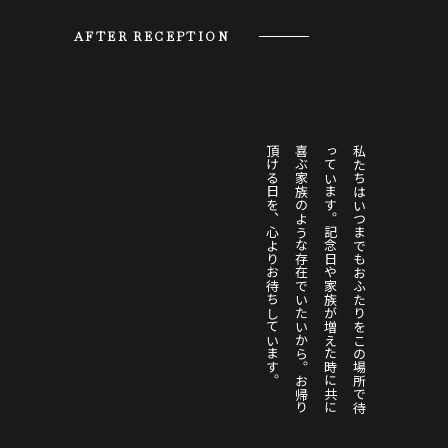
AFTER RECEPTION
頂
。
喜
。
っ
。
私たちはいつまでも
記念日や家族が増えた時に
お
ふ
た
り
を
こ
の
場
所
で
待
て
い
ま
す
お
帰
り
け
る
日
を
、
心
よ
り
お
待
ち
し
て
い
ま
す
共
に
ぶ
家
族
の
よ
う
な
存
在
で
い
た
い
か
ら