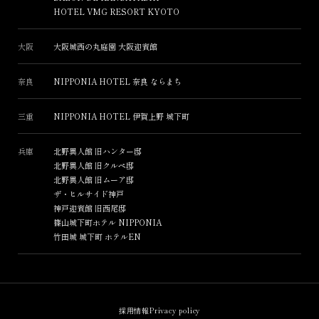
HOTEL VMG RESORT KYOTO
大阪
大阪城西の丸庭園 大阪迎賓館
奈良
NIPPONIA HOTEL 奈良 ならまち
三重
NIPPONIA HOTEL 伊賀上野 城下町
兵庫
北野異人館 旧ハンター邸
北野異人館 旧クルペ邸
北野異人館 旧ムーア邸
ザ・ヒルサイド神戸
神戸迎賓館 旧西尾邸
篠山城下町ホテル NIPPONIA
竹田城 城下町 ホテルEN
採用情報
Privacy policy