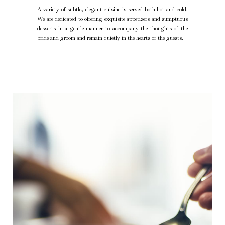
A variety of subtle, elegant cuisine is served both hot and cold.
We are dedicated to offering exquisite appetizers and sumptuous
desserts in a gentle manner to accompany the thoughts of the
bride and groom and remain quietly in the hearts of the guests.