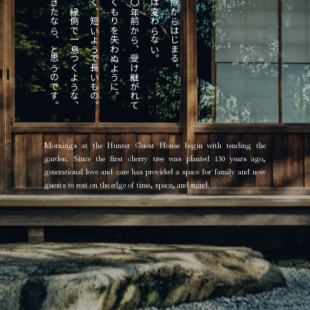
お問い合わせ
資料請求
Mornings at the Hunter Guest House begin with tending the
garden. Since the first cherry tree was planted 130 years ago,
generational love and care has provided a space for family and now
guests to rest on the edge of time, space, and mind.
会社概要
Instagram
アクセス