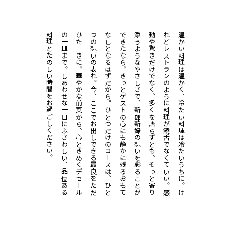
料
と
の
。
ひ
。
つ
。
な
。
で
に
添
を
動
、
れ
。
温かい料理は温かく、冷たい料理は冷たいうちに。
たのしい時間をお過ごしください。
し
あ
わ
せ
な
一
日
に
ふ
さ
わ
し
い
、
品
位
あ
る
理
華
や
か
な
前
菜
か
ら
、
心
と
き
め
く
デ
セ
ー
ル
一
皿
ま
で
今
、
こ
こ
で
お
出
し
で
き
る
最
良
を
た
だ
た
む
き
に
ひ
と
つ
だ
け
の
コ
ー
ス
は
、
ひ
と
の
想
い
の
表
れ
残
る
お
も
て
し
と
な
る
は
ず
だ
か
ら
彩
る
こ
と
が
き
た
な
ら
。
き
っ
と
ゲ
ス
ト
の
心
に
も
静
か
そ
っ
と
寄
り
う
よ
う
な
や
さ
し
さ
で
、
新
郎
新
婦
の
想
い
感
や
驚
き
だ
け
で
な
く
、
多
く
を
語
ら
ず
と
も
け
ど
レ
ス
ト
ラ
ン
の
よ
う
に
料
理
が
饒
舌
で
な
く
て
い
い